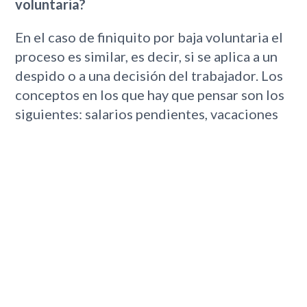
voluntaria?
En el caso de finiquito por baja voluntaria el
proceso es similar, es decir, si se aplica a un
despido o a una decisión del trabajador. Los
conceptos en los que hay que pensar son los
siguientes: salarios pendientes, vacaciones
no disfrutadas, pagas extras no prorrateados;
sin contar con la indemnización por despido.
En los departamentos de Recursos Humanos,
el control de los
presupuestos
convertirse
en una tarea muy complicada. Un software
como
Nivimu
, que cuenta con una
funcionalidad específica para realizar esta
tarea te ayudará enormemente a simplificar,
agilizar y automatizar estos procesos.