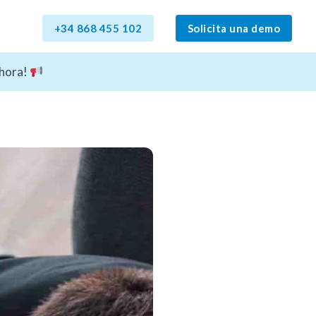
+34 868 455 102
Solicita una demo
ahora!