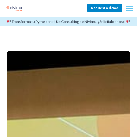
Request a demo
Transforma tu Pyme con el Kit Consulting de Nivimu. ¡Solicítalo ahora!