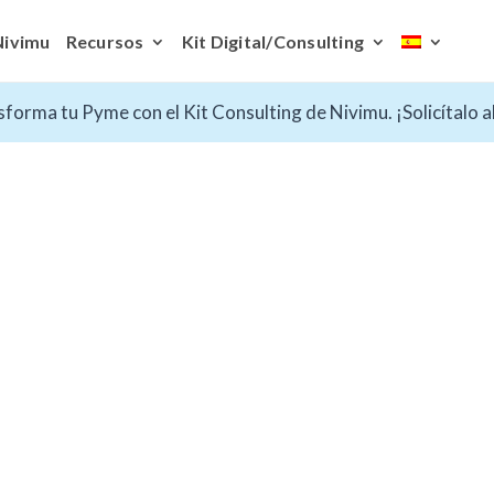
Nivimu
Recursos
Kit Digital/Consulting
forma tu Pyme con el Kit Consulting de Nivimu. ¡Solicítalo 