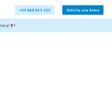
+34 868 455 102
Solicita una demo
ahora!