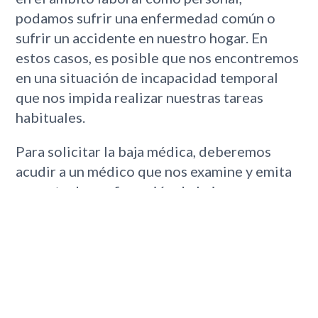
podamos sufrir una enfermedad común o
sufrir un accidente en nuestro hogar. En
estos casos, es posible que nos encontremos
en una situación de incapacidad temporal
que nos impida realizar nuestras tareas
habituales.
Para solicitar la baja médica, deberemos
acudir a un médico que nos examine y emita
un parte de confirmación de baja que
acredite nuestra incapacidad temporal. En el
caso de que sospechemos que se trata de
una enfermedad como el Coronavirus, es
importante seguir las indicaciones de las
autoridades sanitarias y ponernos en
contacto con nuestro médico para que nos